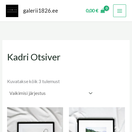
Skip
galerii1826.ee
0,00
€
to
content
Kadri Otsiver
Kuvatakse kõik 3 tulemust