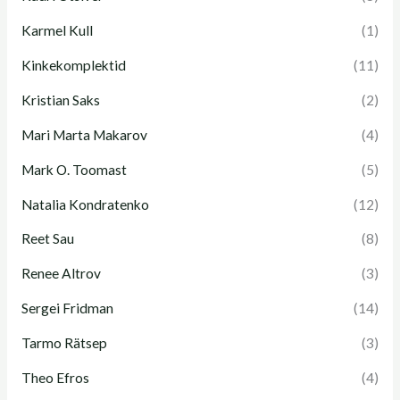
Karmel Kull
(1)
Kinkekomplektid
(11)
Kristian Saks
(2)
Mari Marta Makarov
(4)
Mark O. Toomast
(5)
Natalia Kondratenko
(12)
Reet Sau
(8)
Renee Altrov
(3)
Sergei Fridman
(14)
Tarmo Rätsep
(3)
Theo Efros
(4)