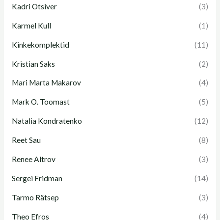
Kadri Otsiver
(3)
Karmel Kull
(1)
Kinkekomplektid
(11)
Kristian Saks
(2)
Mari Marta Makarov
(4)
Mark O. Toomast
(5)
Natalia Kondratenko
(12)
Reet Sau
(8)
Renee Altrov
(3)
Sergei Fridman
(14)
Tarmo Rätsep
(3)
Theo Efros
(4)