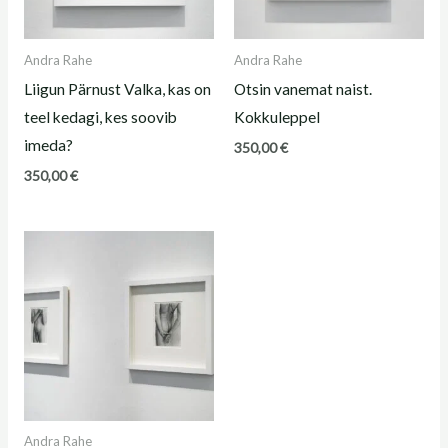
Andra Rahe
Andra Rahe
Liigun Pärnust Valka, kas on
Otsin vanemat naist.
teel kedagi, kes soovib
Kokkuleppel
imeda?
350,00
€
350,00
€
Andra Rahe