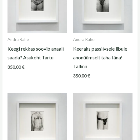
Andra Rahe
Andra Rahe
Keegi rekkas soovib anaali
Keeraks passiivsele libule
saada? Asukoht Tartu
anonüümselt taha täna!
Tallinn
350,00
€
350,00
€