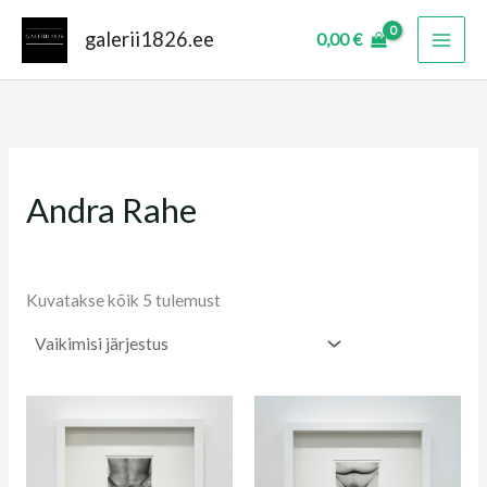
Skip
galerii1826.ee
0,00
€
to
content
Andra Rahe
Kuvatakse kõik 5 tulemust