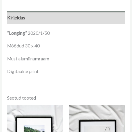
Kirjeldus
“Longing”
2020/1/50
Mõõdud 30 x 40
Must alumiinumraam
Digitaalne print
Seotud tooted