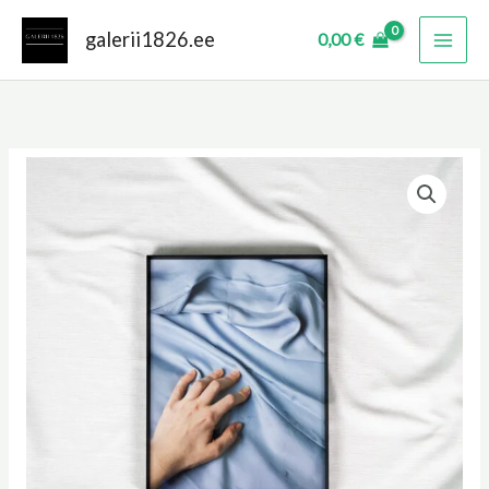
Skip
galerii1826.ee
0,00
€
to
content
Longing
kogus