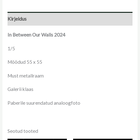
Kirjeldus
In Between Our Walls 2024
1/5
Mõõdud 55 x 55
Must metallraam
Galerii klaas
Paberile suurendatud analoogfoto
Seotud tooted