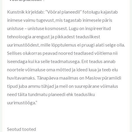
Kunstnik kirjeldab: “Võõral planeedil” fotolugu kajastab
inimese vaimu tugevust, mis tagastab inimesele päris
unistuse – unistuse kosmosest. Lugu on inspireeritud
tehnoloogia arengust ja pikkadest teaduslikest
uurimustöödest, mille lõpptulemus ei pruugi alati selge olla.
Sellises olukorras peavad noored teadlased võitlema nii
iseendaga kui ka selle teadmatusega. Ent teadus annab
noortele võimaluse oma mõtted ja ideed luua ja teeb elu
huvitavamaks. Tänapäeva maailmas on Maslow püramiidi
tipud juba ammu tühjad ja meil on suurepärane võimalus
need täita tundmatu planeedi ehk teadusliku
uurimustööga.”
Seotud tooted