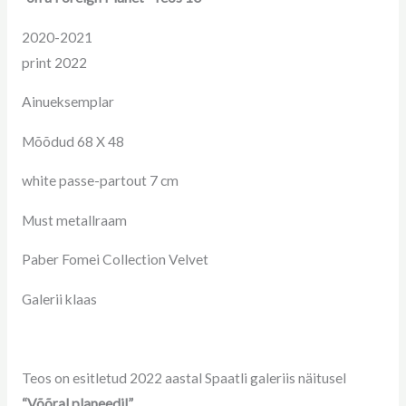
2020-2021
print 2022
Ainueksemplar
Mõõdud 68 X 48
white passe-partout 7 cm
Must metallraam
Paber Fomei Collection Velvet
Galerii klaas
Teos on esitletud 2022 aastal Spaatli galeriis näitusel
“Võõral planeedil”
.