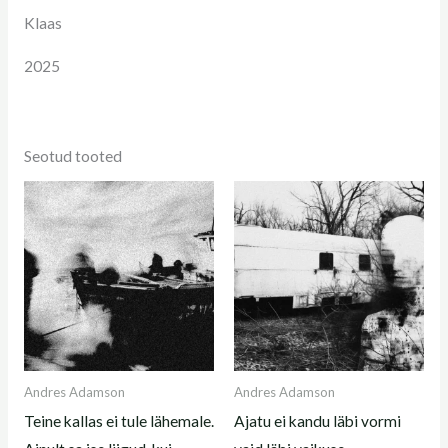
Klaas
2025
Seotud tooted
Andres Adamson
Andres Adamson
Teine kallas ei tule lähemale.
Ajatu ei kandu läbi vormi