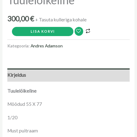
Tuulelõikeline
300,00
€
+ Tasuta kulleriga kohale
LISA KORVI
Kategooria:
Andres Adamson
Kirjeldus
Tuulelõikeline
Mõõdud 55 X 77
1/20
Must puitraam