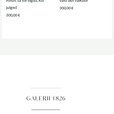
Ainult sa ise liigud, kui
vaid läbi vaikuse
julged
300,00
€
300,00
€