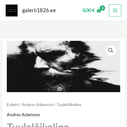
Skip
galerii1826.ee
0,00
€
to
content
Tuulelõikeline
kogus
Esileht
/
Andres Adamson
/ Tuulelõikeline
Andres Adamson